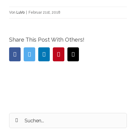
Von
LuVo
|
Februar 21st, 2018
Share This Post With Others!
facebook
twitter
linkedin
pinterest
E-
Mail
Suche
nach: