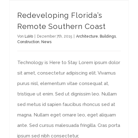
Redeveloping Florida’s Remote Southern Coast
Redeveloping Florida’s
Remote Southern Coast
Von
LuVo
|
Dezember 7th, 2015
|
Architecture
,
Buildings
,
Construction
,
News
Technology is Here to Stay Lorem ipsum dolor
sit amet, consectetur adipiscing elit. Vivamus
purus nisl, elementum vitae consequat at,
tristique ut enim. Sed ut dignissim leo. Nullam
sed metus id sapien faucibus rhoncus sed at
magna. Nullam eget ornare leo, eget aliquam
ante. Sed cursus malesuada fringilla. Cras porta
ipsum sed nibh consectetur,