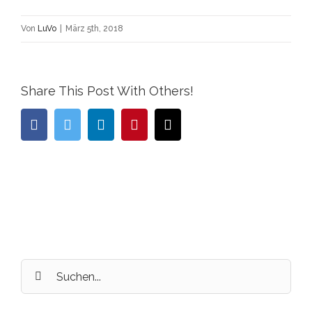
Von
LuVo
|
März 5th, 2018
Share This Post With Others!
facebook
twitter
linkedin
pinterest
E-
Mail
Suche
nach: